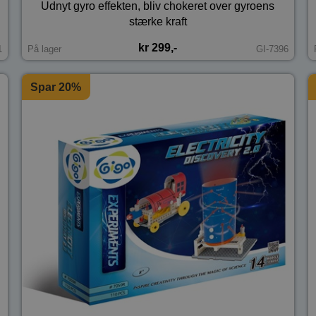
Udnyt gyro effekten, bliv chokeret over gyroens
stærke kraft
kr 299,-
1
På lager
GI-7396
Spar 20%