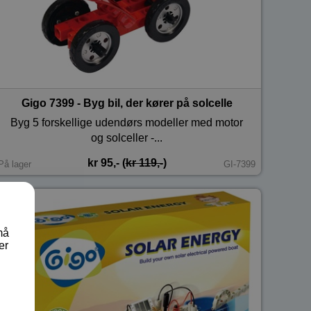
Gigo 7399 - Byg bil, der kører på solcelle
Byg 5 forskellige udendørs modeller med motor
og solceller -...
kr 95,- (
kr 119,-
)
På lager
GI-7399
må
er