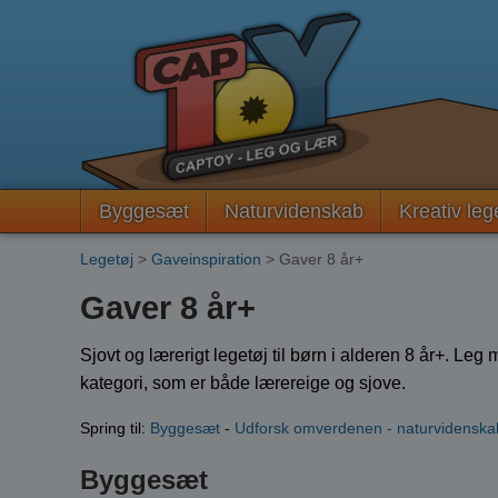
Byggesæt
Naturvidenskab
Kreativ leg
Legetøj
>
Gaveinspiration
> Gaver 8 år+
Gaver 8 år+
Sjovt og lærerigt legetøj til børn i alderen 8 år+. Le
kategori, som er både lærereige og sjove.
Spring til:
Byggesæt
-
Udforsk omverdenen - naturvidenskabe
Byggesæt