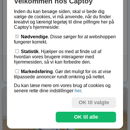
Velkommen hos Captoy
Inden du kan besøge siden, skal vi bede dig
vælge de cookies, vi må anvende, når du finder
kreativt og lærerigt legetøj til dine pilfingre her på
Captoy's hjemmeside:
Nødvendige
. Disse sørger for at webshoppen
fungerer korrekt.
Statistik
. Hjælper os med at finde ud af
hvordan vores brugere interagerer med
Magnet & metal kunst
hjemmesiden, så vi kan forbedre den.
Lærerige metallegesæt og smuk metalvippekunst.
Markedsføring
. Gør det muligt for os at vise
tilpassede annoncer rundt omkring på nettet.
Du kan læse mere om vores brug af cookies og
senere rette dine indstillinger
her
.
OK til valgte
OK til alle