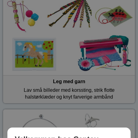
Leg med garn
Lav små billeder med korssting, strik flotte
halstørklæder og knyt farverige armbånd