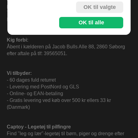
på:
OK til valgte
Telefon: 39 56 50 51
E-mail: c@ptoy.dk
OK til alle
Kig forbi:
Åbent i kælderen på Jacob Bulls Alle 88, 2860 Søborg
efter aftale på tlf: 39565051.
Vi tilbyder:
- 60 dages fuld returret
- Levering med PostNord og GLS
- Online- og EAN-betaling
- Gratis levering ved køb over 500 kr ellers 33 kr
(Danmark)
Captoy - Legetøj til pilfingre
Find "leg og lær"-legetøj til børn, piger og drenge efter