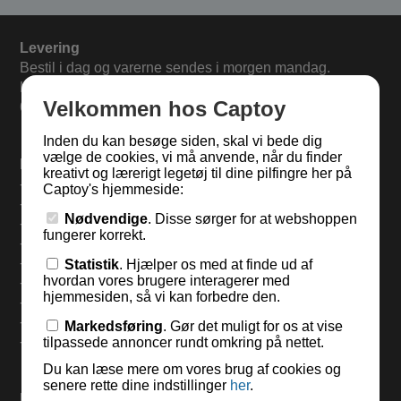
Levering
Bestil i dag og varerne sendes i morgen mandag.
Levering 33,- eller gratis ved køb over 500,-.
Velkommen hos Captoy
60 dages returret.
Inden du kan besøge siden, skal vi bede dig
vælge de cookies, vi må anvende, når du finder
Find mere på:
kreativt og lærerigt legetøj til dine pilfingre her på
-
Til forsiden
Captoy's hjemmeside:
-
Om Captoy-familien
Nødvendige
. Disse sørger for at webshoppen
-
Tilmeld Nyhedsbrev
fungerer korrekt.
-
Besøg os i kælderen
-
Ofte stillede spørgsmål
Statistik
. Hjælper os med at finde ud af
hvordan vores brugere interagerer med
-
Legetøj til institutioner
hjemmesiden, så vi kan forbedre den.
-
Handelsbetingelser
-
Om cookies
Markedsføring
. Gør det muligt for os at vise
-
Persondatapolitik (GDPR)
tilpassede annoncer rundt omkring på nettet.
Du kan læse mere om vores brug af cookies og
senere rette dine indstillinger
her
.
Kan vi hjælpe dig med noget? Så kontakt os endelig